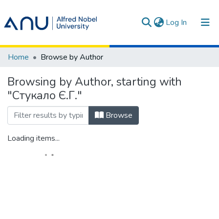
(current)
Log In
Communities & Collections
Home
Browse by Author
All of DSpace
Browsing by Author, starting with
"Стукало Є.Г."
Terms
Browse
Loading items...