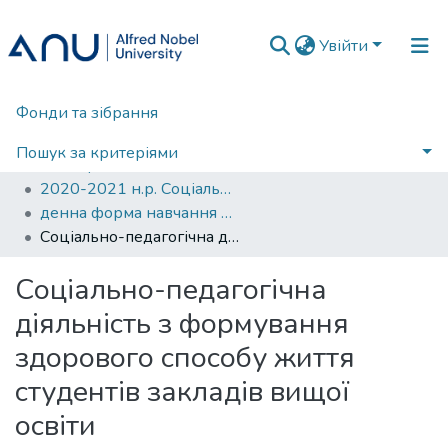
Увійти
Фонди та зібрання
Головна
Qualification works of applicants / Кваліфікаційні роботи здобувачів
Соціально-педагогічна діяльність (Студенти)
Пошук за критеріями
Магістри Соціально-педагогічна діяльність (Студенти)
2020-2021 н.р. Соціально-педагогічна діяльність (Студенти)
Статистика
денна форма навчання Соціально-педагогічна діяльність (Студенти)
Умови використання
Соціально-педагогічна діяльність з формування здорового способу життя студентів закладів вищої освіти
Соціально-педагогічна
діяльність з формування
здорового способу життя
студентів закладів вищої
освіти