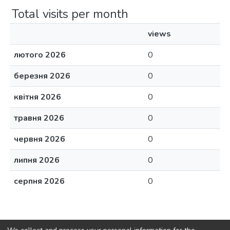
Total visits per month
views
лютого 2026
0
березня 2026
0
квітня 2026
0
травня 2026
0
червня 2026
0
липня 2026
0
серпня 2026
0
copyright © 2002-2026
Університет ім. Альфреда Нобеля