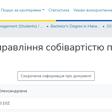
Пошук за критеріями
Статистика
Умови використанн
Management (Students) / Менеджмент (Студенти)
Bachelor's Degree in Management / Бакалаври Менеджмент
авління собівартістю пр
Скорочена інформація про документ
Олександрівна
0:10Z