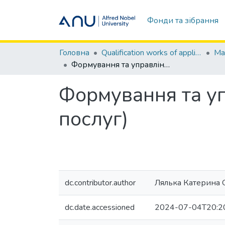
Фонди та зібрання
Головна
Qualification works of applicants / Кваліфікаційні роботи здобувачів
Формування та управління собівартістю продукції (робіт, послуг)
Формування та упр
послуг)
dc.contributor.author
Лялька Катерина 
dc.date.accessioned
2024-07-04T20:2