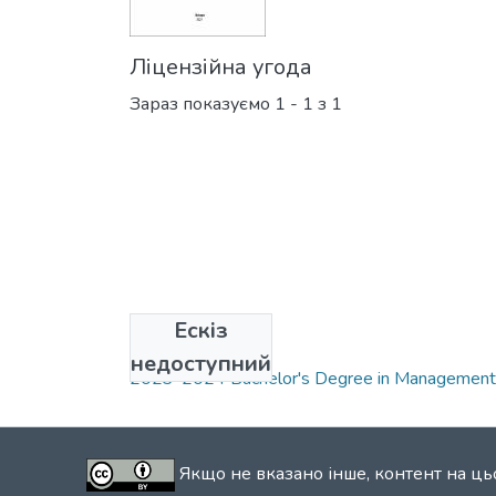
Ліцензійна угода
Зараз показуємо
1 - 1 з 1
Ескіз
Зібрання
недоступний
2023-2024 Bachelor's Degree in Manageme
Якщо не вказано інше, контент на ць