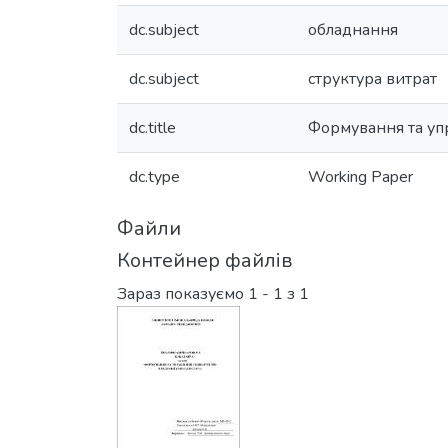
dc.subject
обладнання
dc.subject
структура витрат
dc.title
Формування та упра
dc.type
Working Paper
Файли
Контейнер файлів
Зараз показуємо
1 - 1 з 1