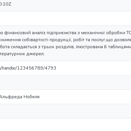
0:10Z
о фінансовий аналіз підприємства з механічної обробки 
ниження собівартості продукції, робіт та послуг,що дозвол
бота складається з трьох розділів, ілюстрована 6 таблицям
ітературних джерел.
u.ua/handle/123456789/4793
і Альфреда Нобеля