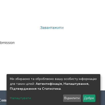
Завантажити
ubmission
Ми збираємо та обробляємо вашу особисту інформацію
для таких цілей:
Автентифікація, Налаштування,
Підтвердження та Статистика
.
Налаштувати
Відхилити
Добре
Commons Attribution License International CC-BY 4.0