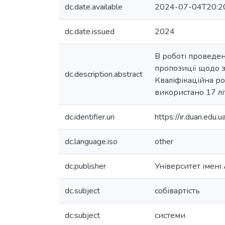
dc.date.available
2024-07-04T20:2
dc.date.issued
2024
В роботі проведен
пропозиції щодо з
dc.description.abstract
Кваліфікаційна ро
використано 17 л
dc.identifier.uri
https://ir.duan.ed
dc.language.iso
other
dc.publisher
Університет імен
dc.subject
собівартість
dc.subject
системи