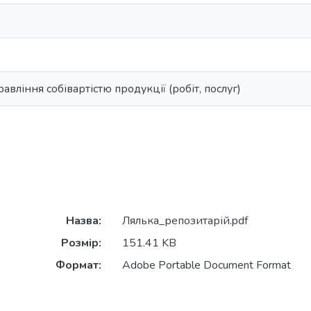
вління собівартістю продукції (робіт, послуг)
Назва:
Лялька_репозитарій.pdf
Розмір:
151.41 KB
Формат:
Adobe Portable Document Format