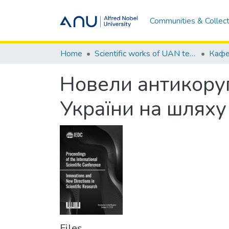
Communities & Collect
Home
Scientific works of UAN teachers / Наукові праці викладачів УАН
Кафе
Новели антикоруп
України на шляху 
Files