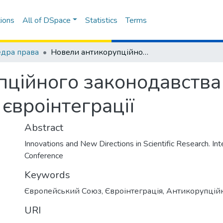
ions
All of DSpace
Statistics
Terms
дра права
Новели антикорупційного законодавства ЄС – взірець для України на шляху євроінтеграції
ційного законодавства 
євроінтеграції
Abstract
Innovations and New Directions in Scientific Research. Inte
Conference
Keywords
Європейський Союз
,
Євроінтеграція
,
Антикорупційн
URI