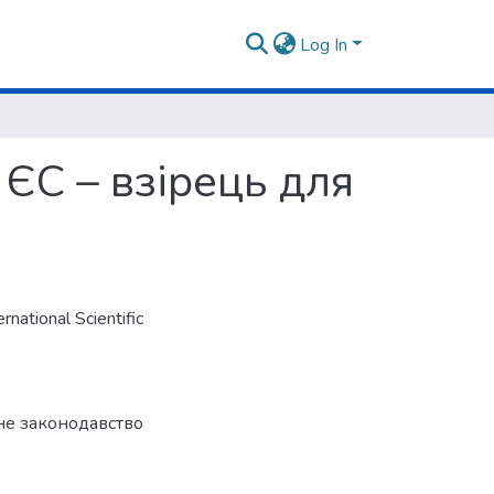
Log In
ЄС – взірець для
rnational Scientific
е законодавство