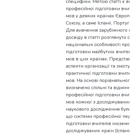
специфіки. Метою статті є ви
професійної підготовки вчите
мов у деяких країнах Європе
Союзу, а саме Іспанії, Португалі
Для вивчення зарубіжного п
досвіду в статті розглянуто ос
національні особливості проф
підготовки майбутніх вчителі
мов в цих країнах. Представл
аспекти організації та змісту 
практичної підготовки вчител
мов. На основі порівняльного 
визначено спільні та відмінні
професійної підготовки вчите
мов кожної з досліджуваних к
наукового дослідження було 
що системи професійної педаг
підготовки вчителів іноземни
досліджуваних країн (Іспанія, 