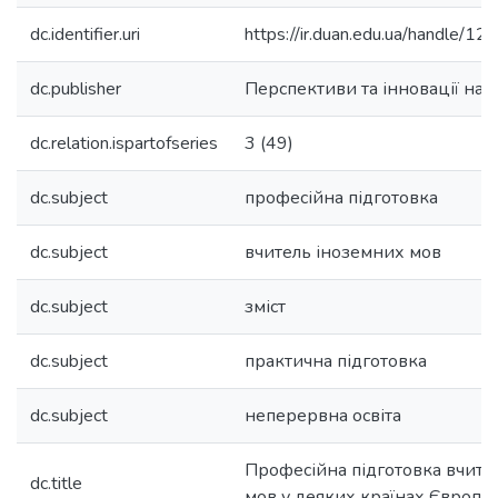
dc.identifier.uri
https://ir.duan.edu.ua/handle/
dc.publisher
Перспективи та інновації нау
dc.relation.ispartofseries
3 (49)
dc.subject
професійна підготовка
dc.subject
вчитель іноземних мов
dc.subject
зміст
dc.subject
практична підготовка
dc.subject
неперервна освіта
Професійна підготовка вчите
dc.title
мов у деяких країнах Європе