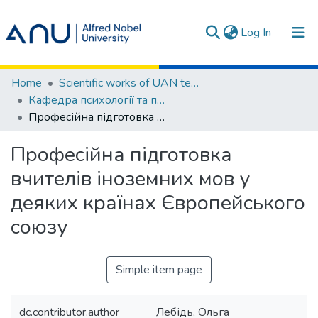
(current)
Log In
Communities & Collections
Home
Scientific works of UAN teachers / Наукові праці викладачів УАН
Кафедра психології та педагогіки
All of DSpace
Професійна підготовка вчителів іноземних мов у деяких країнах Європейського союзу
Statistics
Професійна підготовка
Terms
вчителів іноземних мов у
деяких країнах Європейського
союзу
Simple item page
dc.contributor.author
Лебідь, Ольга