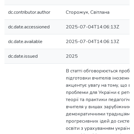
dc.contributor.author
Сторожук, Світлана
dc.date.accessioned
2025-07-04T14:06:13Z
dc.date.available
2025-07-04T14:06:13Z
dc.date.issued
2025
В статті обговорюється проб
підготовки вчителів іноземни
акцентує увагу на тому, що в
проблеми для України є рете
теорії та практики педагогічн
вчителя у вишах зарубіжних к
демократичними традиціями 
прогресивних ідей до систем
освіти з урахуванням українс