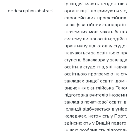
Ірландія) мають тенденцію до 
dc.description.abstract
організації; дотримуються єд
європейських професійних
кваліфікаційних стандартів д
іноземних мов; мають багато
систему вищої освіти; здійсн
практичну підготовку студенті
навчаються за освітньою про
ступень бакалавра у закладах
освіти, а студентів, які навчаю
освітньою програмою на ступе
закладах вищої освіти; домі
вивчення є англійська. Також
підготовка вчителів іноземни
закладів початкової освіти в Іс
Ірландії відбувається в уніве
коледжах, натомість у Португал
здійснюють у Вищій педагогіч
Іншою особливість підготовки