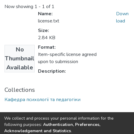
Now showing
1 - 1 of 1
Name:
Down
license.txt
load
Size:
2.84 KB
Format:
No
Item-specific license agreed
Thumbnail
upon to submission
Available
Description:
Collections
Кафедра психології та педагогіки
copyright © 2002-2026
Університет ім. Альфреда Нобеля
We collect and process your personal information for the
following purposes:
Authentication, Preferences,
Except where otherwise noted, content on this site
Acknowledgement and Statistics
.
is licensed under a
Creative Commons Attribution License