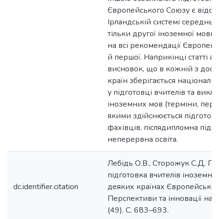
Європейського Союзу є відсут
Ірландській системі середньої
тільки другої іноземної мови
на всі рекомендації Європейс
й першої. Наприкінці статті а
висновок, що в кожній з дос
країн зберігається національ
у підготовці вчителів та викла
іноземних мов (терміни, перел
якими здійснюється підготов
фахівців, післядипломна підго
неперервна освіта.
Лебідь О.В., Сторожук С.Д. П
підготовка вчителів іноземни
dc.identifier.citation
деяких країнах Європейськог
Перспективи та інновації нау
(49). С. 683–693.